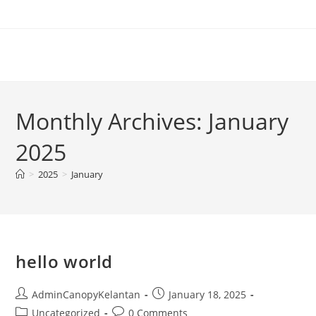
Skip
to
content
Monthly Archives: January
2025
>
2025
>
January
hello world
Post
Post
AdminCanopyKelantan
January 18, 2025
author:
published:
Post
Post
Uncategorized
0 Comments