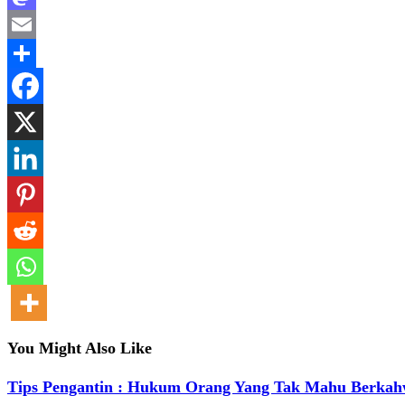
Mastodon
Email
Share
You Might Also Like
Tips Pengantin : Hukum Orang Yang Tak Mahu Berkah