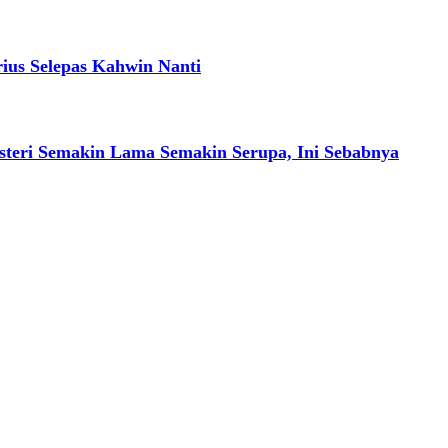
ius Selepas Kahwin Nanti
Isteri Semakin Lama Semakin Serupa, Ini Sebabnya