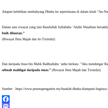
Adapun kelebihan sembahyang Dhuha itu sepertimana di dalam kitab “An-Nur
Dalam satu riwayat yang lain Rasulullah Sallallahu ‘Alaihi Wasallam bersa
buih dilautan.”
(Riwayat Ibnu Majah dan At-Tirmidzi)
Dan daripada Anas bin Malik Radhiallahu ‘anhu berkata :“Aku mendengar Rasu
sebuah mahligai daripada emas.”
(Riwayat Ibnu Majah dan Tirmidzi)
Sumber : https://www.pesonapengantin.my/buatlah-dhuha-diampuni-bag
Facebook