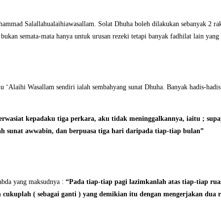
mmad Salallahualaihiawasallam. Solat Dhuha boleh dilakukan sebanyak 2 rakaat
bukan semata-mata hanya untuk urusan rezeki tetapi banyak fadhilat lain yang
lahu ‘Alaihi Wasallam sendiri ialah sembahyang sunat Dhuha. Banyak hadis-h
berwasiat kepadaku tiga perkara, aku tidak meninggalkannya, iaitu ; sup
 sunat awwabin, dan berpuasa tiga hari daripada tiap-tiap bulan”
rsabda yang maksudnya :
“Pada tiap-tiap pagi lazimkanlah atas tiap-tiap rua
an cukuplah ( sebagai ganti ) yang demikian itu dengan mengerjakan dua