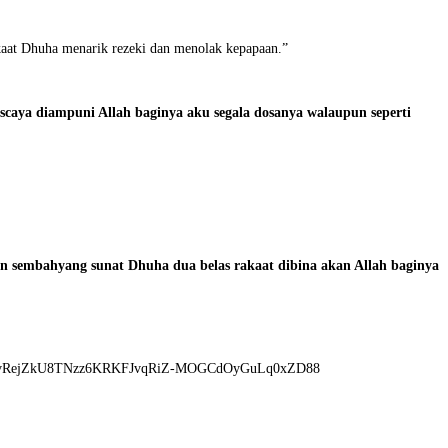
kaat Dhuha menarik rezeki dan menolak kepapaan.”
aya diampuni Allah baginya aku segala dosanya walaupun seperti
n sembahyang sunat Dhuha dua belas rakaat dibina akan Allah baginya
ckjhvR0NvRejZkU8TNzz6KRKFJvqRiZ-MOGCdOyGuLq0xZD88