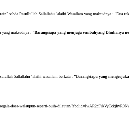
ain” sabda Rasullullah Sallallahu ‘alaihi Wasallam yang maksudnya : “Dua ra
bda yang maksudnya :
”Barangsiapa yang menjaga sembahyang Dhuhanya nesc
lullah Sallallahu ‘alaihi wasallam berkata :
“Barangsiapa yang mengerjaka
inya-segala-dosa-walaupun-seperti-buih-dilautan/?fbclid=IwAR2cFrkVyC