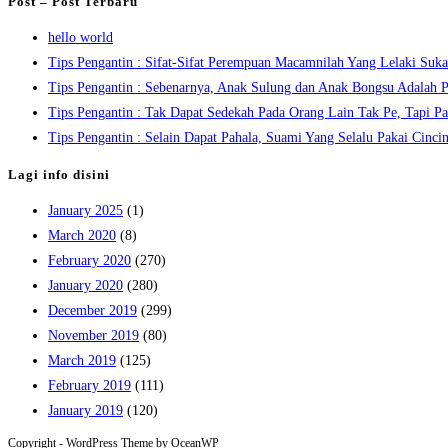
Post – Post Terbaru
hello world
Tips Pengantin : Sifat-Sifat Perempuan Macamnilah Yang Lelaki Suka 
Tips Pengantin : Sebenarnya, Anak Sulung dan Anak Bongsu Adalah P
Tips Pengantin : Tak Dapat Sedekah Pada Orang Lain Tak Pe, Tapi Pad
Tips Pengantin : Selain Dapat Pahala, Suami Yang Selalu Pakai Cinci
Lagi info disini
January 2025
(1)
March 2020
(8)
February 2020
(270)
January 2020
(280)
December 2019
(299)
November 2019
(80)
March 2019
(125)
February 2019
(111)
January 2019
(120)
Copyright - WordPress Theme by OceanWP