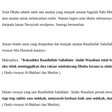
Solat Dhuha adalah salah satu amalan yang menjadi amalan baginda Nabi Muha
atau amalan untuk melancarkan rezeki. Namun begitu.solat dhuha sebenarnya 
daripada laman Nursyirah.wordpress. Semoga bermanfaat.
Antara ibadat sunat yang dianjurkan dan menjadi amalan Rasullullah Sallal
riwayat Abu Hurairah katanya:-
Maksudnya :
”Kekasihku Rasullullah Sallallahu ‘alaihi Wasallam telah 
aku tidak meninggalkan dua rakaat sembahyang Dhuha kerana ia adalah
( Hadis riwayat Al-Bukhari dan Muslim )
Dalam riwayat yang lain Rasullullah Sallallahu ‘Alaihi Wasallam pernah be
tiap-tiap takbir satu sedekah, menyuruh berbuat baik satu sedekah, d
( Hadis riwayat Al-Bukhari dan Muslim)