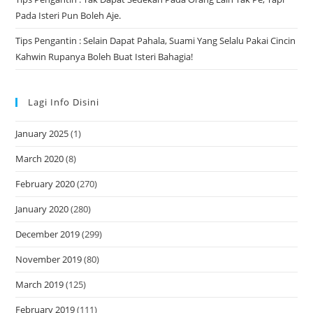
Pada Isteri Pun Boleh Aje.
Tips Pengantin : Selain Dapat Pahala, Suami Yang Selalu Pakai Cincin
Kahwin Rupanya Boleh Buat Isteri Bahagia!
Lagi Info Disini
January 2025
(1)
March 2020
(8)
February 2020
(270)
January 2020
(280)
December 2019
(299)
November 2019
(80)
March 2019
(125)
February 2019
(111)