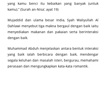
yang kamu benci itu kebaikan yang banyak (untuk
kamu).” (Surah an-Nisa’, ayat 19)
Mujaddid dan ulama besar India, Syah Waliyullah Al
Dahlawi menyebut tiga makna bergaul dengan baik iaitu
menyediakan makanan dan pakaian serta berinteraksi
dengan baik.
Muhammad Abduh menjelaskan antara bentuk interaksi
yang baik ialah berbicara dengan baik, mendengar
segala keluhan dan masalah isteri, bergurau, memahami
perasaan dan mengungkapkan kata-kata romantik.