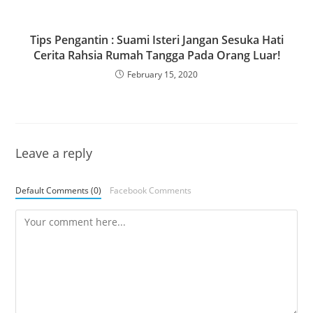
Tips Pengantin : Suami Isteri Jangan Sesuka Hati
Cerita Rahsia Rumah Tangga Pada Orang Luar!
February 15, 2020
Leave a reply
Default Comments (0)
Facebook Comments