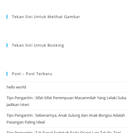
Tekan Sini Untuk Melihat Gambar
Tekan Sini Untuk Booking
Post – Post Terbaru
hello world
Tips Pengantin : Sifat-Sifat Perempuan Macamnilah Yang Lelaki Suka
Jadikan Isteri
Tips Pengantin : Sebenarnya, Anak Sulung dan Anak Bongsu Adalah
Pasangan Paling Ideal
Tips Pengantin : Tak Dapat Sedekah Pada Orang Lain Tak Pe, Tapi