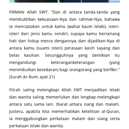
FIRMAN Allah SWT: “Dan di antara tanda-tanda yang
membuktikan kekuasaan-Nya dan rahmat-Nya, bahawa
Ia menciptakan untuk kamu (wahai kaum lelaki), isteri-
isteri dari jenis kamu sendiri, supaya kamu bersenang
hati dan hidup mesra dengannya, dan dijadikan-Nya di
antara kamu (suami isteri) perasaan kasih sayang dan
belas kasihan. Sesungguhnya yang demikian itu
mengandungi keteranganketerangan (yang
menimbulkan kesedaran) bagi orangorang yang berfikir.”
(Surah Ar-Rum, ayat 21)
Fitrah saling melengkapi Allah SWT menjadikan lelaki
dan wanita saling memerlukan dan lengkap-melengkapi
antara satu sama lain. Ibarat antara siang dan malam.
Justeru, apabila kita memerhatikan ketelitian al-Quran,
ia menggabungkan perkataan malam dan siang serta
perkataan lelaki dan wanita.