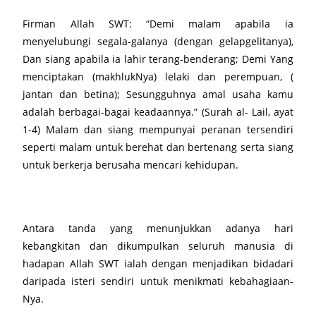
Firman Allah SWT: “Demi malam apabila ia
menyelubungi segala-galanya (dengan gelapgelitanya),
Dan siang apabila ia lahir terang-benderang; Demi Yang
menciptakan (makhlukNya) lelaki dan perempuan, (
jantan dan betina); Sesungguhnya amal usaha kamu
adalah berbagai-bagai keadaannya.” (Surah al- Lail, ayat
1-4) Malam dan siang mempunyai peranan tersendiri
seperti malam untuk berehat dan bertenang serta siang
untuk berkerja berusaha mencari kehidupan.
Antara tanda yang menunjukkan adanya hari
kebangkitan dan dikumpulkan seluruh manusia di
hadapan Allah SWT ialah dengan menjadikan bidadari
daripada isteri sendiri untuk menikmati kebahagiaan-
Nya.