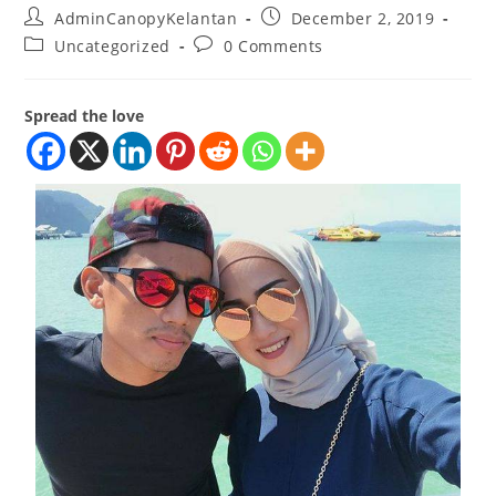
AdminCanopyKelantan
December 2, 2019
Uncategorized
0 Comments
Spread the love