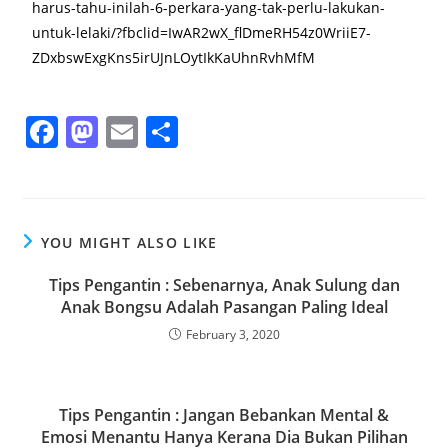
harus-tahu-inilah-6-perkara-yang-tak-perlu-lakukan-
untuk-lelaki/?fbclid=IwAR2wX_flDmeRH54z0WriiE7-
ZDxbswExgKns5irUJnLOytIkKaUhnRvhMfM
F
M
E
S
a
a
m
h
c
st
ai
ar
e
o
l
e
YOU MIGHT ALSO LIKE
b
d
o
o
Tips Pengantin : Sebenarnya, Anak Sulung dan
Anak Bongsu Adalah Pasangan Paling Ideal
o
n
February 3, 2020
k
Tips Pengantin : Jangan Bebankan Mental &
Emosi Menantu Hanya Kerana Dia Bukan Pilihan