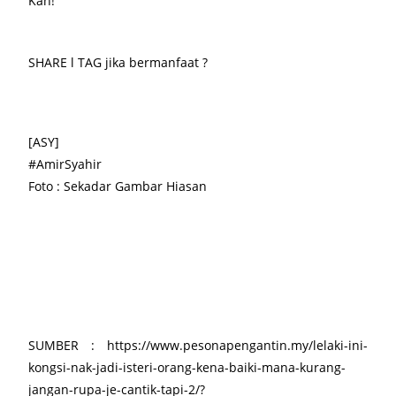
Kah!
SHARE l TAG jika bermanfaat ?
[ASY]
#AmirSyahir
Foto : Sekadar Gambar Hiasan
SUMBER : https://www.pesonapengantin.my/lelaki-ini-
kongsi-nak-jadi-isteri-orang-kena-baiki-mana-kurang-
jangan-rupa-je-cantik-tapi-2/?