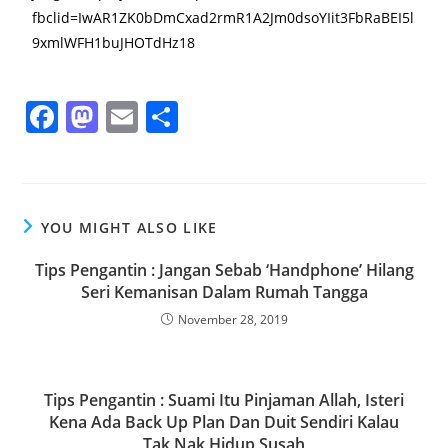
fbclid=IwAR1ZK0bDmCxad2rmR1A2Jm0dsoYIit3FbRaBEI5l
9xmlWFH1buJHOTdHz18
F
M
E
S
a
a
m
h
c
st
ai
ar
e
o
l
e
YOU MIGHT ALSO LIKE
b
d
o
o
Tips Pengantin : Jangan Sebab ‘Handphone’ Hilang
Seri Kemanisan Dalam Rumah Tangga
o
n
November 28, 2019
k
Tips Pengantin : Suami Itu Pinjaman Allah, Isteri
Kena Ada Back Up Plan Dan Duit Sendiri Kalau
Tak Nak Hidup Susah