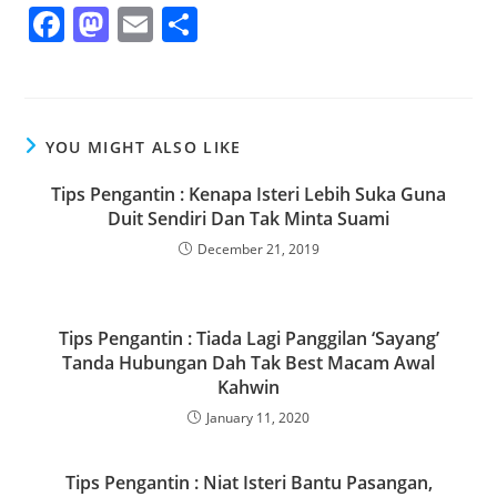
F
M
E
S
a
a
m
h
c
st
ai
ar
e
o
l
e
YOU MIGHT ALSO LIKE
b
d
o
o
Tips Pengantin : Kenapa Isteri Lebih Suka Guna
Duit Sendiri Dan Tak Minta Suami
o
n
December 21, 2019
k
Tips Pengantin : Tiada Lagi Panggilan ‘Sayang’
Tanda Hubungan Dah Tak Best Macam Awal
Kahwin
January 11, 2020
Tips Pengantin : Niat Isteri Bantu Pasangan,