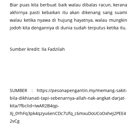
Biar puas kita berbuat baik walau dibalas racun, kerana
akhirnya pasti kebaikan itu akan dikenang sang suami
walau ketika nyawa di hujung hayatnya, walau mungkin
jodoh kita dengannya di dunia sudah terputus ketika itu.
Sumber kredit: Ila Fadzilah
SUMBER : https://pesonapengantin.my/memang-sakit-
bila-dikhianati-tapi-sebenarnya-allah-nak-angkat-darjat-
kita/?fbclid=IwAR2B4qp-
Xj_0YhFq3pk4qzyu6enCDc7Ufq_c6mxuDoUCoOxheJ2PEE4
2vCg