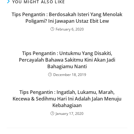
YOU MIGHT ALSO LIKE
b
d
o
o
Tips Pengantin : Berdosakah Isteri Yang Menolak
Poligami? Ini Jawapan Ustaz Ebit Lew
o
n
February 6, 2020
k
Tips Pengantin : Untukmu Yang Disakiti,
Percayalah Bahawa Sakitmu Kini Akan Jadi
Bahagiamu Nanti
December 18, 2019
Tips Pengantin : Ingatlah, Lukamu, Marah,
Kecewa & Sedihmu Hari Ini Adalah Jalan Menuju
Kebahagiaan
January 17, 2020