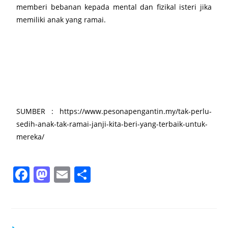
memberi bebanan kepada mental dan fizikal isteri jika
memiliki anak yang ramai.
SUMBER : https://www.pesonapengantin.my/tak-perlu-
sedih-anak-tak-ramai-janji-kita-beri-yang-terbaik-untuk-
mereka/
F
M
E
S
a
a
m
h
c
st
ai
ar
e
o
l
e