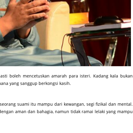
pasti boleh mencetuskan amarah para isteri. Kadang kala bukan
i mana yang sanggup berkongsi kasih.
 seorang suami itu mampu dari kewangan, segi fizikal dan mental.
p dengan aman dan bahagia, namun tidak ramai lelaki yang mampu