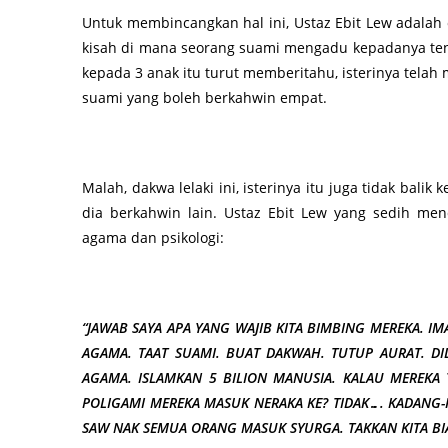
Untuk membincangkan hal ini, Ustaz Ebit Lew adalah
kisah di mana seorang suami mengadu kepadanya ten
kepada 3 anak itu turut memberitahu, isterinya tel
suami yang boleh berkahwin empat.
Malah, dakwa lelaki ini, isterinya itu juga tidak ba
dia berkahwin lain. Ustaz Ebit Lew yang sedih men
agama dan psikologi:
“JAWAB SAYA APA YANG WAJIB KITA BIMBING MEREKA. I
AGAMA. TAAT SUAMI. BUAT DAKWAH. TUTUP AURAT. D
AGAMA. ISLAMKAN 5 BILION MANUSIA. KALAU MEREKA 
POLIGAMI MEREKA MASUK NERAKA KE? TIDAK…. KADANG-
SAW NAK SEMUA ORANG MASUK SYURGA. TAKKAN KITA BIA