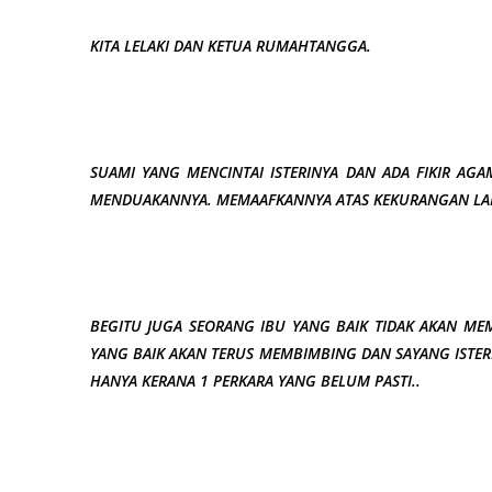
KITA LELAKI DAN KETUA RUMAHTANGGA.
SUAMI YANG MENCINTAI ISTERINYA DAN ADA FIKIR AGA
MENDUAKANNYA. MEMAAFKANNYA ATAS KEKURANGAN LA
BEGITU JUGA SEORANG IBU YANG BAIK TIDAK AKAN M
YANG BAIK AKAN TERUS MEMBIMBING DAN SAYANG ISTERI
HANYA KERANA 1 PERKARA YANG BELUM PASTI..