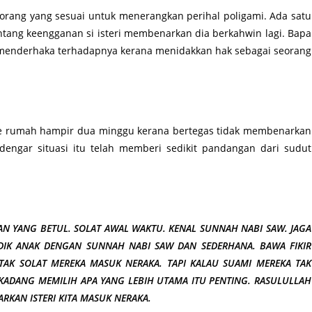
 orang yang sesuai untuk menerangkan perihal poligami. Ada satu
tang keengganan si isteri membenarkan dia berkahwin lagi. Bapa
ah menderhaka terhadapnya kerana menidakkan hak sebagai seorang
lik ke rumah hampir dua minggu kerana bertegas tidak membenarkan
dengar situasi itu telah memberi sedikit pandangan dari sudut
MAN YANG BETUL. SOLAT AWAL WAKTU. KENAL SUNNAH NABI SAW. JAGA
IDIK ANAK DENGAN SUNNAH NABI SAW DAN SEDERHANA. BAWA FIKIR
TAK SOLAT MEREKA MASUK NERAKA. TAPI KALAU SUAMI MEREKA TAK
KADANG MEMILIH APA YANG LEBIH UTAMA ITU PENTING. RASULULLAH
RKAN ISTERI KITA MASUK NERAKA.