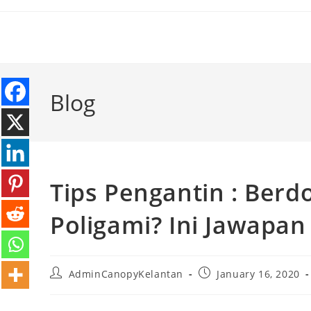
Blog
Tips Pengantin : Berd
Poligami? Ini Jawapan
AdminCanopyKelantan
January 16, 2020