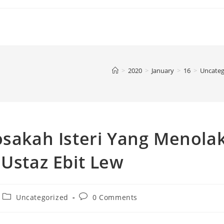
>
2020
>
January
>
16
>
Uncateg
osakah Isteri Yang Menola
 Ustaz Ebit Lew
Uncategorized
0 Comments