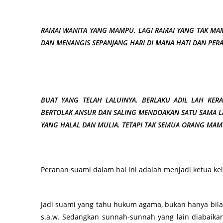
RAMAI WANITA YANG MAMPU. LAGI RAMAI YANG TAK MAMP
DAN MENANGIS SEPANJANG HARI DI MANA HATI DAN PER
BUAT YANG TELAH LALUINYA. BERLAKU ADIL LAH KERA
BERTOLAK ANSUR DAN SALING MENDOAKAN SATU SAMA LAI
YANG HALAL DAN MULIA. TETAPI TAK SEMUA ORANG MAMP
Peranan suami dalam hal ini adalah menjadi ketua k
Jadi suami yang tahu hukum agama, bukan hanya bila
s.a.w. Sedangkan sunnah-sunnah yang lain diabaikan