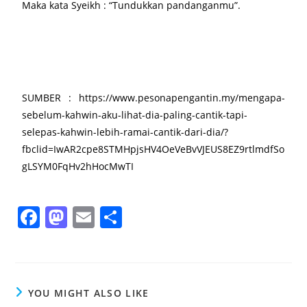
Maka kata Syeikh : “Tundukkan pandanganmu”.
SUMBER : https://www.pesonapengantin.my/mengapa-
sebelum-kahwin-aku-lihat-dia-paling-cantik-tapi-
selepas-kahwin-lebih-ramai-cantik-dari-dia/?
fbclid=IwAR2cpe8STMHpjsHV4OeVeBvVJEUS8EZ9rtlmdfSo
gLSYM0FqHv2hHocMwTI
F
M
E
S
a
a
m
h
c
st
ai
ar
e
o
l
e
YOU MIGHT ALSO LIKE
b
d