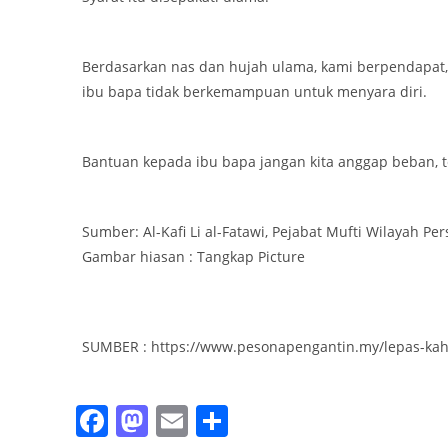
Berdasarkan nas dan hujah ulama, kami berpendapat, 
ibu bapa tidak berkemampuan untuk menyara diri.
Bantuan kepada ibu bapa jangan kita anggap beban, t
Sumber: Al-Kafi Li al-Fatawi, Pejabat Mufti Wilayah Pe
Gambar hiasan : Tangkap Picture
SUMBER : https://www.pesonapengantin.my/lepas-kahw
F
M
E
S