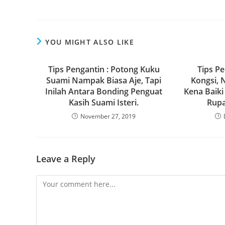
a
a
m
h
c
st
ai
ar
e
o
l
e
YOU MIGHT ALSO LIKE
b
d
o
o
Tips Pengantin : Potong Kuku
Tips Pe
o
n
Suami Nampak Biasa Aje, Tapi
Kongsi, N
Inilah Antara Bonding Penguat
Kena Baiki
k
Kasih Suami Isteri.
Rupa
November 27, 2019
Leave a Reply