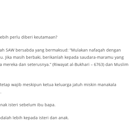
lebih perlu diberi keutamaan?
lullah SAW bersabda yang bermaksud: “Mulakan nafaqah dengan
amu. Jika masih berbaki, berikanlah kepada saudara-maramu yang
da mereka dan seterusnya.” (Riwayat al-Bukhari – 6763) dan Muslim
tetap wajib meskipun ketua keluarga jatuh miskin manakala
.
ak isteri sebelum ibu bapa.
dalah lebih kepada isteri dan anak.