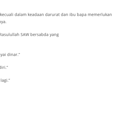
 kecuali dalam keadaan darurat dan ibu bapa memerlukan
nya.
 Rasulullah SAW bersabda yang
yai dinar.”
iri.”
lagi.”