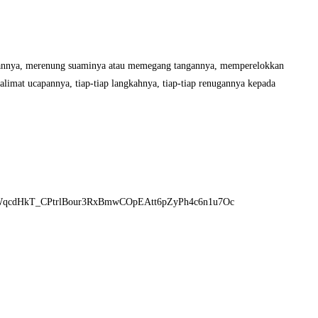
nannya, merenung suaminya atau memegang tangannya, memperelokkan
imat ucapannya, tiap-tiap langkahnya, tiap-tiap renugannya kepada
zJKDLIWqcdHkT_CPtrlBour3RxBmwCOpEAtt6pZyPh4c6n1u7Oc