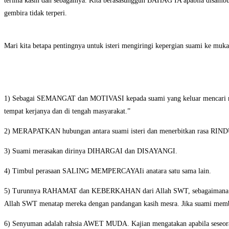
terima kasih dan sebagainya. Kita berasasungguh BAHAG IA apabila disambut 
gembira tidak terperi.
Mari kita betapa pentingnya untuk isteri mengiringi kepergian suami ke m
1) Sebagai SEMANGAT dan MOTIVASI kepada suami yang keluar mencari nafkah 
tempat kerjanya dan di tengah masyarakat.”
2) MERAPATKAN hubungan antara suami isteri dan menerbitkan rasa RINDU
3) Suami merasakan dirinya DIHARGAI dan DISAYANGI.
4) Timbul perasaan SALING MEMPERCAYAIi anatara satu sama lain.
5) Turunnya RAHAMAT dan KEBERKAHAN dari Allah SWT, sebagaimana sabda 
Allah SWT menatap mereka dengan pandangan kasih mesra. Jika suami membela
6) Senyuman adalah rahsia AWET MUDA. Kajian mengatakan apabila seseorang