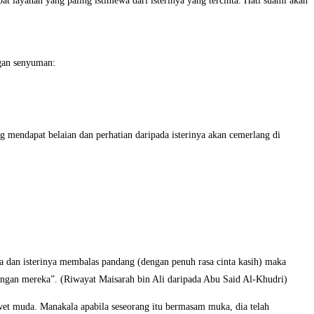
 layanan yang paling istimewa dari isterinya yang tercinta. Hati suami akan
ngan senyuman:
mendapat belaian dan perhatian daripada isterinya akan cemerlang di
n isterinya membalas pandang (dengan penuh rasa cinta kasih) maka
angan mereka”. (Riwayat Maisarah bin Ali daripada Abu Said Al-Khudri)
et muda. Manakala apabila seseorang itu bermasam muka, dia telah