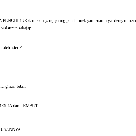
A PENGHIBUR dan isteri yang paling pandai melayani suaminya, dengan memp
 walaupun sekejap.
oleh isteri?
nghiasi bibir.
ang MESRA dan LEMBUT.
HALUSANNYA.