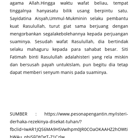
agama Allah.Hingga waktu wafat beliau, tempat
tinggalnya hanyasatu bilik usang berpintu satu.
Sayidatina Aisyah,Ummul-Mukminin selaku pembantu
kuat Rasulullah, turut giat sama berjuang dengan
mengorbankan segalakebolehannya kepada perjuangan
suaminya. Sesudah wafat Rasulullah, dia bertindak
selaku mahaguru kepada para sahabat besar. Siti
Fatimah binti Rasulullah adalahisteri yang rela miskin
dan bersusah payah untukIslam, pun begitu dia tetap
dapat memberi senyum manis pada suaminya.
SUMBER : https://www.pesonapengantin.my/isteri-
derhaka-rezekinya-disekat-tuhan/?
fbclid=IwAR1JQS6MA9H5VwIhpm0JR0COaOKAAHZ2hOWti
hWAu_qbiSFQtOgT-Z1Czlw