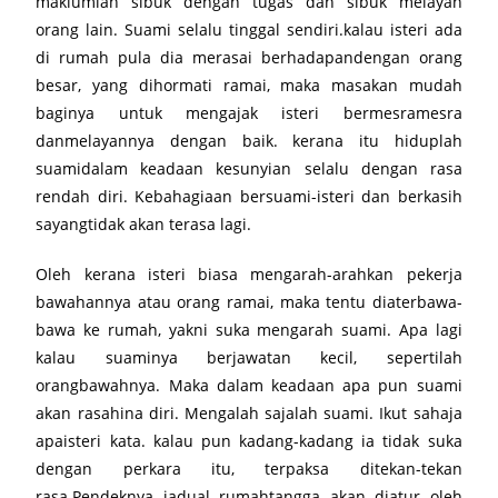
maklumlah sibuk dengan tugas dan sibuk melayan
orang lain. Suami selalu tinggal sendiri.kalau isteri ada
di rumah pula dia merasai berhadapandengan orang
besar, yang dihormati ramai, maka masakan mudah
baginya untuk mengajak isteri bermesramesra
danmelayannya dengan baik. kerana itu hiduplah
suamidalam keadaan kesunyian selalu dengan rasa
rendah diri. Kebahagiaan bersuami-isteri dan berkasih
sayangtidak akan terasa lagi.
Oleh kerana isteri biasa mengarah-arahkan pekerja
bawahannya atau orang ramai, maka tentu diaterbawa-
bawa ke rumah, yakni suka mengarah suami. Apa lagi
kalau suaminya berjawatan kecil, sepertilah
orangbawahnya. Maka dalam keadaan apa pun suami
akan rasahina diri. Mengalah sajalah suami. Ikut sahaja
apaisteri kata. kalau pun kadang-kadang ia tidak suka
dengan perkara itu, terpaksa ditekan-tekan
rasa.Pendeknya jadual rumahtangga akan diatur oleh