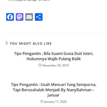
F
M
E
S
a
a
m
h
c
st
ai
ar
e
o
l
e
YOU MIGHT ALSO LIKE
b
d
o
o
Tips Pengantin : Bila Suami Guna Duit Isteri,
Hukumnya Wajib Pulang Balik
o
n
November 30, 2019
k
Tips Pengantin : Usah Mencari Yang Sempurna,
Tapi Berusahalah Menjadi By NanyRahman –
Januar
January 17, 2020