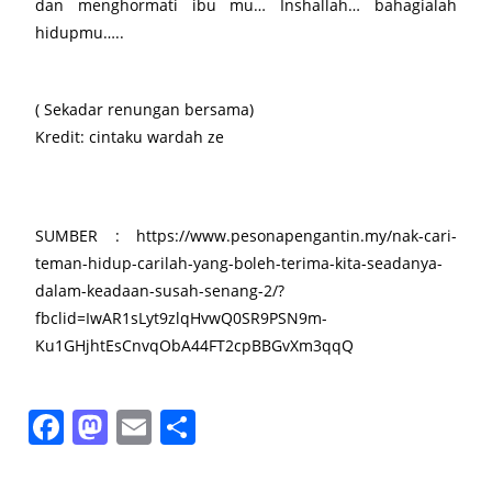
dan menghormati ibu mu… Inshallah… bahagialah
hidupmu…..
( Sekadar renungan bersama)
Kredit: cintaku wardah ze
SUMBER : https://www.pesonapengantin.my/nak-cari-
teman-hidup-carilah-yang-boleh-terima-kita-seadanya-
dalam-keadaan-susah-senang-2/?
fbclid=IwAR1sLyt9zlqHvwQ0SR9PSN9m-
Ku1GHjhtEsCnvqObA44FT2cpBBGvXm3qqQ
F
M
E
S
a
a
m
h