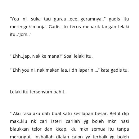
“You ni, suka tau gurau…eee…geramnya..” gadis itu
merengek manja. Gadis itu terus menarik tangan lelaki
itu..”Jom..”
” Ehh..jap. Nak ke mana?” Soal lelaki itu.
” Ehh you ni, nak makan laa, I dh lapar ni…” kata gadis tu.
Lelaki itu tersenyum pahit.
” Aku rasa aku dah buat satu kesilapan besar. Betul ckp
mak..klu nk cari isteri carilah yg boleh mkn nasi
blaukkan telor dan kicap, klu mkn semua itu tanpa
merungut, Inshallah dialah calon yg terbaik yg boleh