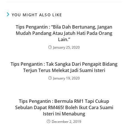
c
st
ai
ar
e
o
l
e
YOU MIGHT ALSO LIKE
b
d
o
o
Tips Pengantin : “Bila Dah Bertunang, Jangan
Mudah Pandang Atau Jatuh Hati Pada Orang
o
n
Lain.”
k
January 25, 2020
Tips Pengantin : Tak Sangka Dari Pengapit Bidang
Terjun Terus Melekat Jadi Suami Isteri
January 19, 2020
Tips Pengantin : Bermula RM1 Tapi Cukup
Sebulan Dapat RM465! Boleh Ikut Cara Suami
Isteri Ini Menabung
December 2, 2019