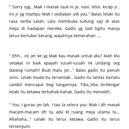
” Sorry syg.. Mak I masak lauk ni je, nasi, telor, kicap jr..
Ini jr yg mampu Mak I sediakan utk you.” Balas lelaki itu
rasa serba salah. Lalu membuka tudung saji di atas
meja di hadapan mereka. Gadis yg tadi bgitu manja
terus bertukar berang, wajahnya kemerahan ….
” Ehh… ini jer ke yg Mak kau masak untuk aku? Alah klu
setakat ni baik xpayah susah-susah nk undang org
datang rumah!! Buat malu jer…” Balas gadis itu penuh
sinis. Lelaki muda itu tersentak… Gadis itu lantas berlalu
sambil mencapai beg tangannya. Tiba_tiba terdengar
lelaki itu ketawa terbahak-bahak. Gadis itu menoleh..
” You..I gurau jer lah. I tau la selera you. Mak I dh masak
macam-macam dh tu ada kt ruang meja utama tu…
Ahahaha…” Lelaki itu terus ketawa. Gadis itu terus
tersenyum.