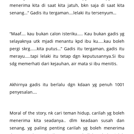
menerima kita di saat kita jatuh, bkn saja di saat kita
senang…” Gadis itu tergaman….lelaki itu tersenyum…
“Maaf…. kau bukan calon isteriku….. Kau bukan gadis yg
selayaknya utk mjadi menantu kpd ibu ku…..kau boleh
pergi skrg……kita putus…” Gadis itu tergaman, gadis itu
merayu…..tapi lelaki itu tetap dgn keputusannya.Si Ibu
sdg memerhati dari kejauhan, air mata si ibu menitis.
Akhirnya gadis itu berlalu dgn kdaan yg penuh 1001
penyesalan….
Moral of the story, nk cari teman hidup, carilah yg boleh
menerima kita seadanya.. dlm keadaan susah dan
senang, yg paling penting carilah yg boleh menerima