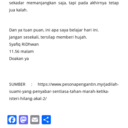
sekadar memanjangkan saja, tapi pada akhirnya tetap
jua kalah.
Dan ya tuan puan, ini apa saya belajar hari ini.
Jangan sesekali, tersilap memberi hujah.
Syafiq RiDhwan
11.56 malam
Doakan ya
SUMBER : https://www.pesonapengantin.my/jadilah-
suami-yang-penyabar-sentiasa-tahan-marah-ketika-
isteri-hilang-akal-2/
F
M
E
S