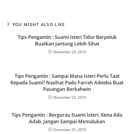
a
a
m
h
c
st
ai
ar
e
o
l
e
YOU MIGHT ALSO LIKE
b
d
o
o
Tips Pengantin : Suami Isteri Tidur Berpeluk
Buatkan Jantung Lebih Sihat
o
n
November 23, 2019
k
Tips Pengantin : Sampai Mana Isteri Perlu Taat
Kepada Suami? Nasihat Padu Farrah Adeeba Buat
Pasangan Berkahwin
November 23, 2019
Tips Pengantin : Bergurau Suami Isteri, Kena Ada
Adab, Jangan Sampai Memalukan
December 31, 2019