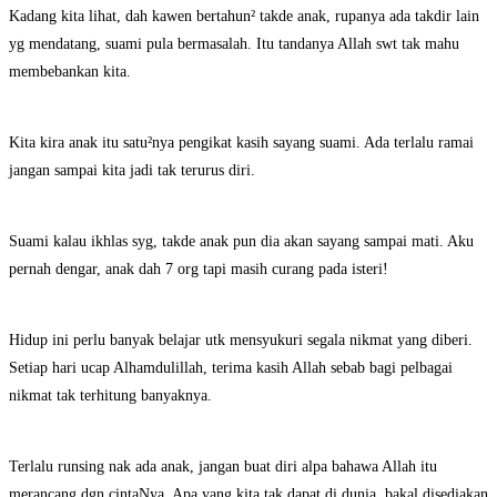
Kadang kita lihat, dah kawen bertahun² takde anak, rupanya ada takdir lain
yg mendatang, suami pula bermasalah. Itu tandanya Allah swt tak mahu
membebankan kita.
Kita kira anak itu satu²nya pengikat kasih sayang suami. Ada terlalu ramai
jangan sampai kita jadi tak terurus diri.
Suami kalau ikhlas syg, takde anak pun dia akan sayang sampai mati. Aku
pernah dengar, anak dah 7 org tapi masih curang pada isteri!
Hidup ini perlu banyak belajar utk mensyukuri segala nikmat yang diberi.
Setiap hari ucap Alhamdulillah, terima kasih Allah sebab bagi pelbagai
nikmat tak terhitung banyaknya.
Terlalu runsing nak ada anak, jangan buat diri alpa bahawa Allah itu
merancang dgn cintaNya. Apa yang kita tak dapat di dunia, bakal disediakan