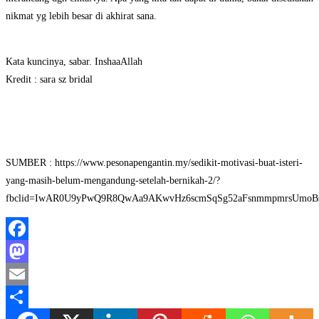
nikmat yg lebih besar di akhirat sana.
Kata kuncinya, sabar. InshaaAllah
Kredit : sara sz bridal
SUMBER : https://www.pesonapengantin.my/sedikit-motivasi-buat-isteri-
yang-masih-belum-mengandung-setelah-bernikah-2/?
fbclid=IwAR0U9yPwQ9R8QwAa9AKwvHz6scmSqSg52aFsnmmpmrsUmoB
Facebook
Mastodon
Email