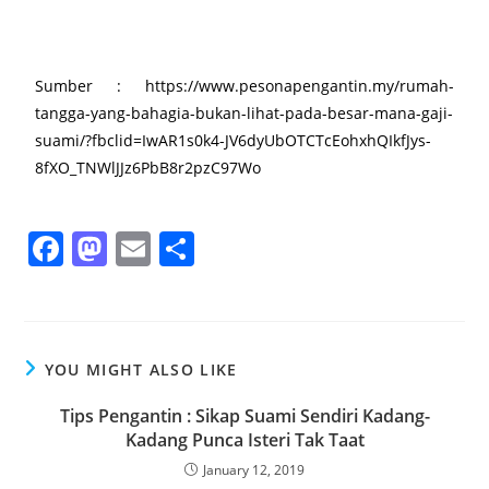
Sumber : https://www.pesonapengantin.my/rumah-
tangga-yang-bahagia-bukan-lihat-pada-besar-mana-gaji-
suami/?fbclid=IwAR1s0k4-JV6dyUbOTCTcEohxhQIkfJys-
8fXO_TNWlJJz6PbB8r2pzC97Wo
F
M
E
S
a
a
m
h
c
st
ai
ar
e
o
l
e
YOU MIGHT ALSO LIKE
b
d
o
o
Tips Pengantin : Sikap Suami Sendiri Kadang-
Kadang Punca Isteri Tak Taat
o
n
January 12, 2019