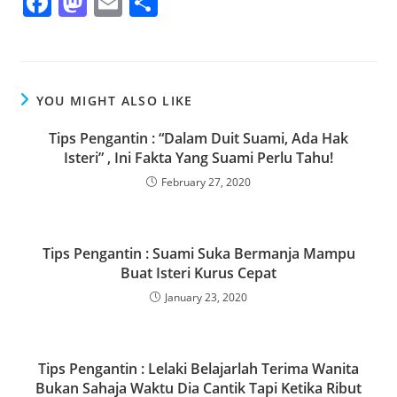
F
M
E
S
a
a
m
h
c
st
ai
ar
e
o
l
e
YOU MIGHT ALSO LIKE
b
d
o
o
Tips Pengantin : “Dalam Duit Suami, Ada Hak
Isteri” , Ini Fakta Yang Suami Perlu Tahu!
o
n
February 27, 2020
k
Tips Pengantin : Suami Suka Bermanja Mampu
Buat Isteri Kurus Cepat
January 23, 2020
Tips Pengantin : Lelaki Belajarlah Terima Wanita
Bukan Sahaja Waktu Dia Cantik Tapi Ketika Ribut