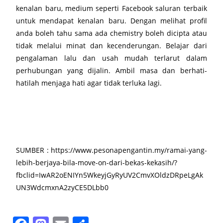
kenalan baru, medium seperti Facebook saluran terbaik
untuk mendapat kenalan baru. Dengan melihat profil
anda boleh tahu sama ada chemistry boleh dicipta atau
tidak melalui minat dan kecenderungan. Belajar dari
pengalaman lalu dan usah mudah terlarut dalam
perhubungan yang dijalin. Ambil masa dan berhati-
hatilah menjaga hati agar tidak terluka lagi.
SUMBER : https://www.pesonapengantin.my/ramai-yang-
lebih-berjaya-bila-move-on-dari-bekas-kekasih/?
fbclid=IwAR2oENIYn5WkeyjGyRyUV2CmvXOldzDRpeLgAk
UN3WdcmxnA2zyCE5DLbb0