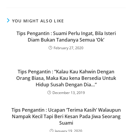
c
st
ai
ar
e
o
l
e
YOU MIGHT ALSO LIKE
b
d
o
o
Tips Pengantin : Suami Perlu Ingat, Bila Isteri
Diam Bukan Tandanya Semua ‘Ok’
o
n
February 27, 2020
k
Tips Pengantin : “Kalau Kau Kahwin Dengan
Orang Biasa, Maka Kau kena Bersedia Untuk
Hidup Susah Dengan Dia…”
December 13, 2019
Tips Pengantin : Ucapan ‘Terima Kasih’ Walaupun
Nampak Kecil Tapi Beri Kesan Pada Jiwa Seorang
Suami
January 19, 2020