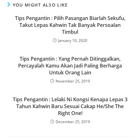
e
o
l
e
YOU MIGHT ALSO LIKE
b
d
o
o
Tips Pengantin : Pilih Pasangan Biarlah Sekufu,
Takut Lepas Kahwin Tak Banyak Persoalan
o
n
Timbul
k
January 10, 2020
Tips Pengantin : Yang Pernah Ditinggalkan,
Percayalah Kamu Akan Jadi Paling Berharga
Untuk Orang Lain
November 25, 2019
Tips Pengantin : Lelaki Ni Kongsi Kenapa Lepas 3
Tahun Kahwin Baru Sesuai Cakap He/She The
Right One!
December 25, 2019