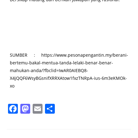
SUMBER : https://www.pesonapengantin.my/berani-
bertemu-bakal-mentua-tanda-lelaki-benar-benar-
mahukan-anda/?fbclid=IwAR0AIEBQ8-
X4jQQF6WsyBGsnifXRRXAtow1fxzTNRpA-ius-6m3eKMOk-
xo
F
M
E
S
a
a
m
h
c
st
ai
ar