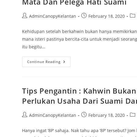
Mata Dan Pelega Hati Suami
Sejak
Dari
Awal
Perkahwinan
Post
Post
Pos
AdminCanopyKelantan
February 18, 2020
author:
published:
cat
Kehidupan setelah berkahwin bukan hanya memikirkan 
mana isteri pastinya bercita-cita untuk menjadi seoran
itu begitu…
Tips
Continue Reading
Pengantin
:
Kena
Tahu
Cari
‘Soft
Tips Pengantin : Kahwin Bukan
Spot’
Suami,
Perlukan Usaha Dari Suami Dan
Jadilah
Penyejuk
Mata
Dan
Post
Post
Pos
AdminCanopyKelantan
February 18, 2020
Pelega
author:
published:
cat
Hati
Suami
Hanya ingat ‘8P’ sahaja. Nak tahu apa ‘8P’ tersebut? Jom