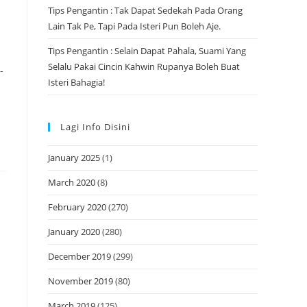
Tips Pengantin : Tak Dapat Sedekah Pada Orang
Lain Tak Pe, Tapi Pada Isteri Pun Boleh Aje.
Tips Pengantin : Selain Dapat Pahala, Suami Yang
Selalu Pakai Cincin Kahwin Rupanya Boleh Buat
-
Isteri Bahagia!
Lagi Info Disini
January 2025
(1)
March 2020
(8)
February 2020
(270)
January 2020
(280)
December 2019
(299)
November 2019
(80)
March 2019
(125)