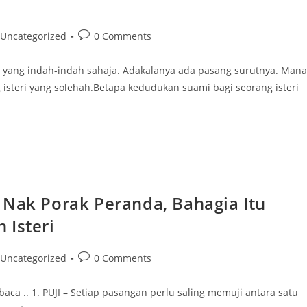
t
Post
Uncategorized
0 Comments
egory:
comments:
yang indah-indah sahaja. Adakalanya ada pasang surutnya. Mana
g isteri yang solehah.Betapa kedudukan suami bagi seorang isteri
 Nak Porak Peranda, Bahagia Itu
 Isteri
t
Post
Uncategorized
0 Comments
egory:
comments:
 baca .. 1. PUJI – Setiap pasangan perlu saling memuji antara satu