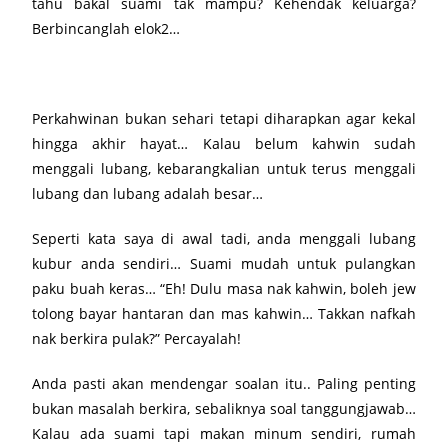
tahu bakal suami tak mampu? Kehendak keluarga?
Berbincanglah elok2…
Perkahwinan bukan sehari tetapi diharapkan agar kekal
hingga akhir hayat… Kalau belum kahwin sudah
menggali lubang, kebarangkalian untuk terus menggali
lubang dan lubang adalah besar…
Seperti kata saya di awal tadi, anda menggali lubang
kubur anda sendiri… Suami mudah untuk pulangkan
paku buah keras… “Eh! Dulu masa nak kahwin, boleh jew
tolong bayar hantaran dan mas kahwin… Takkan nafkah
nak berkira pulak?” Percayalah!
Anda pasti akan mendengar soalan itu.. Paling penting
bukan masalah berkira, sebaliknya soal tanggungjawab…
Kalau ada suami tapi makan minum sendiri, rumah