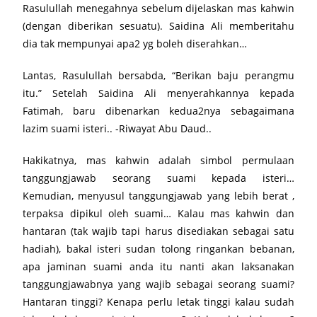
Rasulullah menegahnya sebelum dijelaskan mas kahwin
(dengan diberikan sesuatu). Saidina Ali memberitahu
dia tak mempunyai apa2 yg boleh diserahkan…
Lantas, Rasulullah bersabda, “Berikan baju perangmu
itu.” Setelah Saidina Ali menyerahkannya kepada
Fatimah, baru dibenarkan kedua2nya sebagaimana
lazim suami isteri.. -Riwayat Abu Daud..
Hakikatnya, mas kahwin adalah simbol permulaan
tanggungjawab seorang suami kepada isteri…
Kemudian, menyusul tanggungjawab yang lebih berat ,
terpaksa dipikul oleh suami… Kalau mas kahwin dan
hantaran (tak wajib tapi harus disediakan sebagai satu
hadiah), bakal isteri sudan tolong ringankan bebanan,
apa jaminan suami anda itu nanti akan laksanakan
tanggungjawabnya yang wajib sebagai seorang suami?
Hantaran tinggi? Kenapa perlu letak tinggi kalau sudah