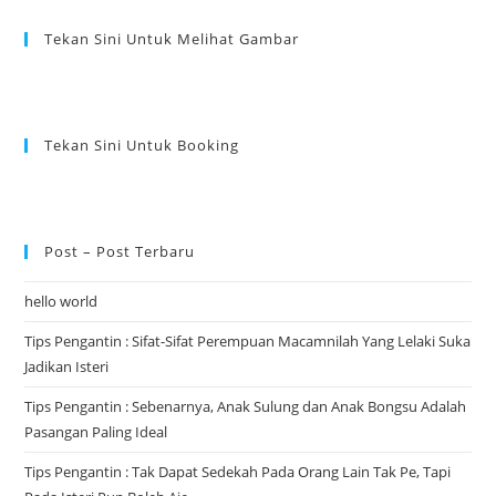
Tekan Sini Untuk Melihat Gambar
Tekan Sini Untuk Booking
Post – Post Terbaru
hello world
Tips Pengantin : Sifat-Sifat Perempuan Macamnilah Yang Lelaki Suka
Jadikan Isteri
Tips Pengantin : Sebenarnya, Anak Sulung dan Anak Bongsu Adalah
Pasangan Paling Ideal
Tips Pengantin : Tak Dapat Sedekah Pada Orang Lain Tak Pe, Tapi