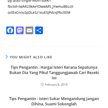
pjj-atau-single-lebih-baik/?
fbclid=IwAR23kAeYDwwM5_JYwmuBbLsX-
oztExCnnv2pDLeSz1euE5JPdzsJPbcltEM
F
M
E
S
a
a
m
h
c
st
ai
ar
e
o
l
e
YOU MIGHT ALSO LIKE
b
d
o
o
Tips Pengantin : Hargai Isteri Kerana Sepatunya
Bukan Dia Yang Pikul Tanggungjawab Cari Rezeki
o
n
Ini
k
February 8, 2019
Tips Pengantin : Isteri Sukar Mengandung Jangan
Dihina, Suami Sokonglah