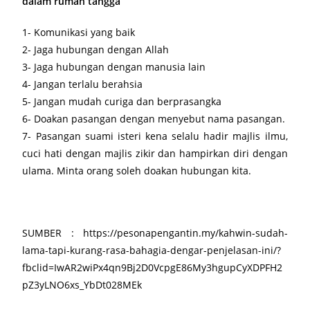
dalam rumah tangga
1- Komunikasi yang baik
2- Jaga hubungan dengan Allah
3- Jaga hubungan dengan manusia lain
4- Jangan terlalu berahsia
5- Jangan mudah curiga dan berprasangka
6- Doakan pasangan dengan menyebut nama pasangan.
7- Pasangan suami isteri kena selalu hadir majlis ilmu,
cuci hati dengan majlis zikir dan hampirkan diri dengan
ulama. Minta orang soleh doakan hubungan kita.
SUMBER : https://pesonapengantin.my/kahwin-sudah-
lama-tapi-kurang-rasa-bahagia-dengar-penjelasan-ini/?
fbclid=IwAR2wiPx4qn9Bj2D0VcpgE86My3hgupCyXDPFH2
pZ3yLNO6xs_YbDt028MEk