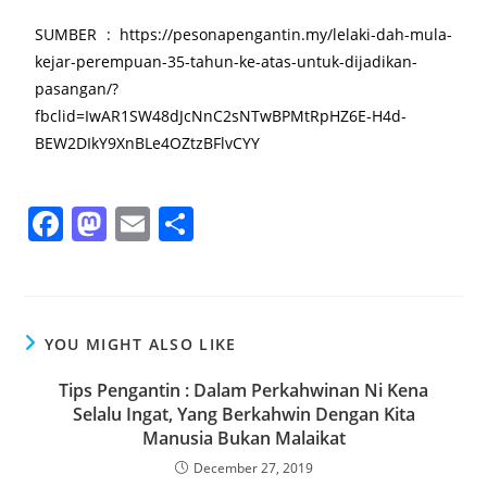
SUMBER : https://pesonapengantin.my/lelaki-dah-mula-
kejar-perempuan-35-tahun-ke-atas-untuk-dijadikan-
pasangan/?
fbclid=IwAR1SW48dJcNnC2sNTwBPMtRpHZ6E-H4d-
BEW2DIkY9XnBLe4OZtzBFlvCYY
F
M
E
S
a
a
m
h
c
st
ai
ar
e
o
l
e
YOU MIGHT ALSO LIKE
b
d
o
o
Tips Pengantin : Dalam Perkahwinan Ni Kena
Selalu Ingat, Yang Berkahwin Dengan Kita
o
n
Manusia Bukan Malaikat
k
December 27, 2019